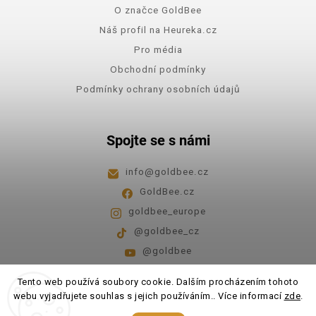
O značce GoldBee
Náš profil na Heureka.cz
Pro média
Obchodní podmínky
Podmínky ochrany osobních údajů
Spojte se s námi
info
@
goldbee.cz
GoldBee.cz
goldbee_europe
@goldbee_cz
@goldbee
Pondělí - pátek
8:00-14:00
Tento web používá soubory cookie. Dalším procházením tohoto
webu vyjadřujete souhlas s jejich používáním.. Více informací
zde
.