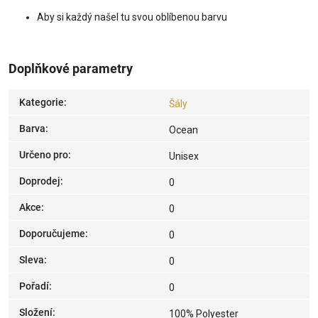
Aby si každý našel tu svou oblíbenou barvu
Doplňkové parametry
Kategorie
:
Šály
Barva
:
Ocean
Určeno pro
:
Unisex
Doprodej
:
0
Akce
:
0
Doporučujeme
:
0
Sleva
:
0
Pořadí
:
0
Složení
:
100% Polyester