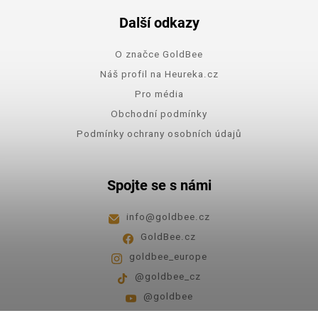
Další odkazy
O značce GoldBee
Náš profil na Heureka.cz
Pro média
Obchodní podmínky
Podmínky ochrany osobních údajů
Spojte se s námi
info
@
goldbee.cz
GoldBee.cz
goldbee_europe
@goldbee_cz
@goldbee