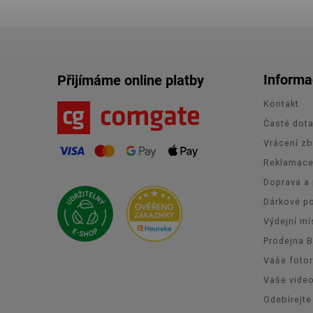
Informa
Přijímáme online platby
Kontakt
Časté dot
Vrácení zb
Reklamac
Doprava a 
Dárkové p
Výdejní mí
Prodejna 
Vaše foto
Vaše vide
Odebírejte