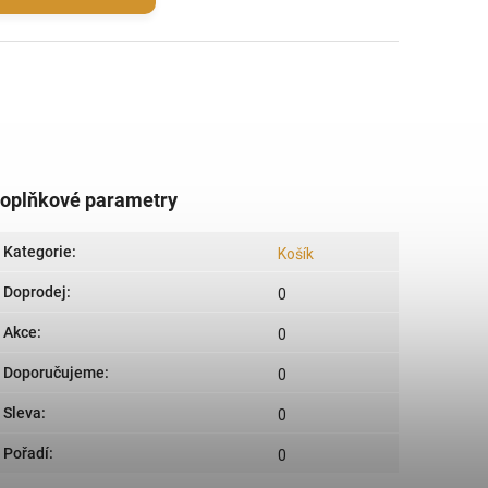
oplňkové parametry
Kategorie
:
Košík
Doprodej
:
0
Akce
:
0
Doporučujeme
:
0
Sleva
:
0
Pořadí
:
0