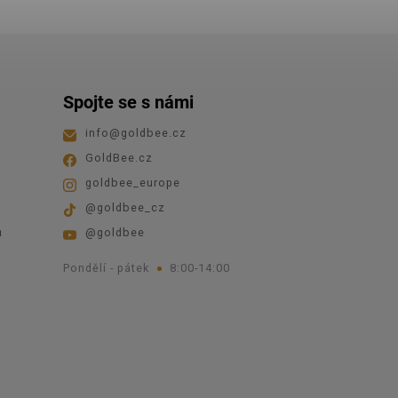
Spojte se s námi
info
@
goldbee.cz
GoldBee.cz
goldbee_europe
@goldbee_cz
ů
@goldbee
Pondělí - pátek
8:00-14:00