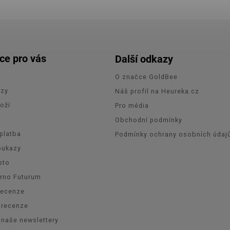
ce pro vás
Další odkazy
O značce GoldBee
azy
Náš profil na Heureka.cz
oží
Pro média
e
Obchodní podmínky
platba
Podmínky ochrany osobních údaj
oukazy
sto
Brno Futurum
recenze
orecenze
 naše newslettery