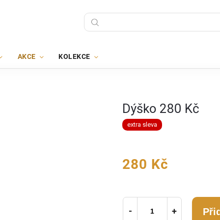
AKCE
KOLEKCE
Dýško 280 Kč
extra sleva
280 Kč
Při