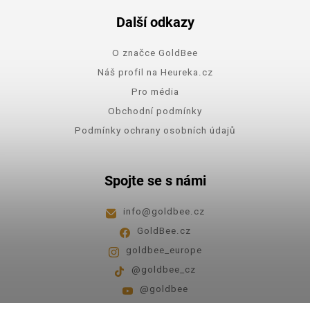
Další odkazy
O značce GoldBee
Náš profil na Heureka.cz
Pro média
Obchodní podmínky
Podmínky ochrany osobních údajů
Spojte se s námi
info
@
goldbee.cz
GoldBee.cz
goldbee_europe
@goldbee_cz
@goldbee